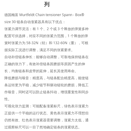
列
德国梅富 Murtfeldt Chain tensioner Spann - Box®
size 30 链条自动涨紧器具有以下优点：
张紧力调节灵活：有 1 个、2 个或 3 个释放的弹簧多种
配置可供选择，对应不同的张紧力范围，1 个释放的弹
簧时张紧力为 58-32N（轻）和 132-60N（重），可根
据实际工况进行调整，满足不同的张紧要求。
自动补偿链条伸长：能够自动调整，可靠地保持链条在
正确的张力下，有效补偿链条因磨损等原因产生的伸
长，均衡链条和皮带的延伸，延长其使用寿命。
降低磨损与噪音：精度高，与链条配合精度高，能使链
条运转更为平稳，减少链节和驱动链轮的磨损，降低工
作噪音，同时还可以防止链条抖动，增强重复性和同步
性。
可视化张力监测：可能配备涨紧标尺，绿色表示涨紧力
正提供一个平稳的运行状态、黄色表示涨紧力不理想但
仍然有效、红色表示涨紧器需要调整，涨紧力太低，通
过观察标尺可以一目了然地确定链条的涨紧状态。