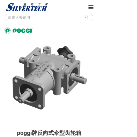
끀
ꄙ
poggi牌反向式伞型齿轮箱