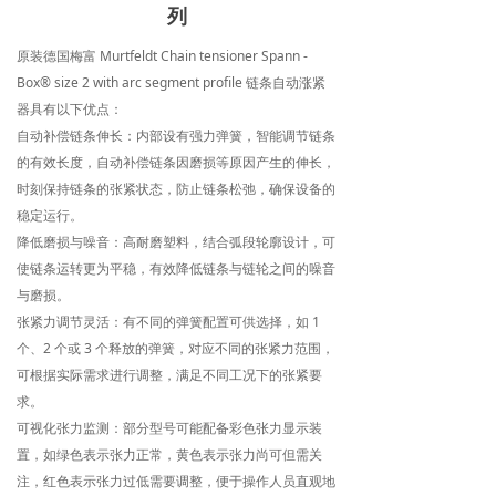
列
原装德国梅富 Murtfeldt Chain tensioner Spann -
Box® size 2 with arc segment profile 链条自动涨紧
器具有以下优点：
自动补偿链条伸长：内部设有强力弹簧，智能调节链条
的有效长度，自动补偿链条因磨损等原因产生的伸长，
时刻保持链条的张紧状态，防止链条松弛，确保设备的
稳定运行。
降低磨损与噪音：高耐磨塑料，结合弧段轮廓设计，可
使链条运转更为平稳，有效降低链条与链轮之间的噪音
与磨损。
张紧力调节灵活：有不同的弹簧配置可供选择，如 1
个、2 个或 3 个释放的弹簧，对应不同的张紧力范围，
可根据实际需求进行调整，满足不同工况下的张紧要
求。
可视化张力监测：部分型号可能配备彩色张力显示装
置，如绿色表示张力正常，黄色表示张力尚可但需关
注，红色表示张力过低需要调整，便于操作人员直观地