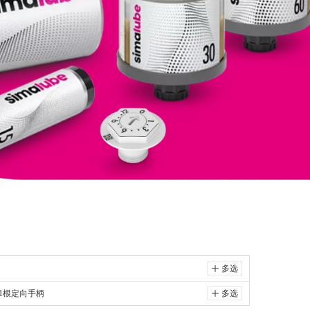
ꄸ
多选
1根定向手柄
ꄸ
多选