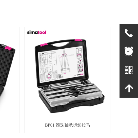
끅
뀥
낃
녕
具
BP61 滚珠轴承拆卸拉马