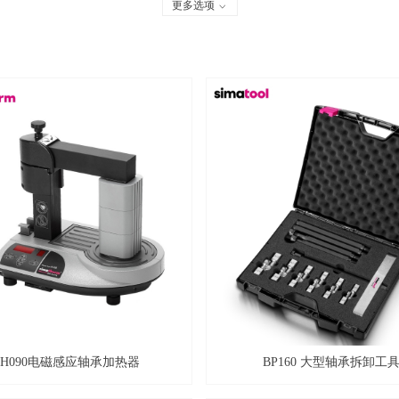
更多选项
ꀁ
IH090电磁感应轴承加热器
BP160 大型轴承拆卸工