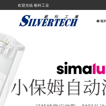
欢迎光临 银科工业
낀
银