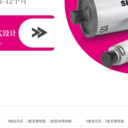
6套拉马爪、2套支撑丝架、1把反向滑动锤…
6套拉马爪、2套支撑丝架、