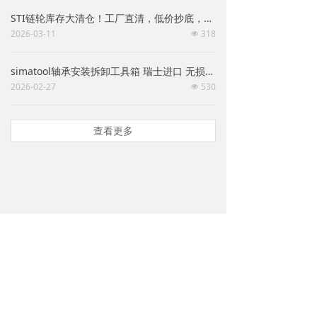
STI链轮库存大清仓！工厂直清，低价抄底，速来！！！
2026-03-11
318
넶
simatool轴承安装拆卸工具箱 瑞士进口 无损防护 机械维保专用 多型号可选
2026-02-27
530
넶
查看更多
联系我们 / CONTACT US