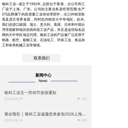
银科工业--成立于1992年, 总部位于香港，分公司和工
厂设于上海、广东。公司的主要业务及经营范围:生产
STI品牌属下的高质量工业传动零部件，出口外销至欧
美及其它世界各国，同时也内销至大中华地区。此外,
我们还进口德国、瑞士、意大利、美国、日本和中国台
湾等国家和地区的高科技工业产品，并且是这些知名品
牌的大中华区域总代理。银科工业的产品被广泛应用于
铁路、航空、船舶工业、石油化工、环保工业、食品加
工和各类机械工业等领域。
联系我们
新闻中心
News
银科工业五一劳动节放假通知
2026-04-29
182
넶
展会预告 | 银科工业诚邀您来参加2026上海紧固件展会
2026-04-24
309
넶