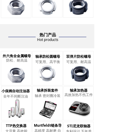
热门产品
Hot products
外六角全金属螺母
轴承防松圆螺母
双弹片防松螺母
防松、耐高温
可复用、高平衡
可复用、耐高温
轴承拆装套件
轴承加热器
小保姆自动注油器
高效加热不伤工件
轴承 密封圈冷装
全年不间断注油
Murtfeldt链条导
TTP热交换器
STI尼龙联轴器
高精度 高耐磨 自
大流量 高效能
专利设计 五年质